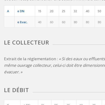
A
e DN
15
20
25
32
40
50
e Evac.
40
60
60
80
80
80
LE COLLECTEUR
Extrait de la réglementation :
« Si des eaux ou effluent
même ouvrage collecteur, celui-ci doit être dimensionn
évacuer. »
LE DÉBIT