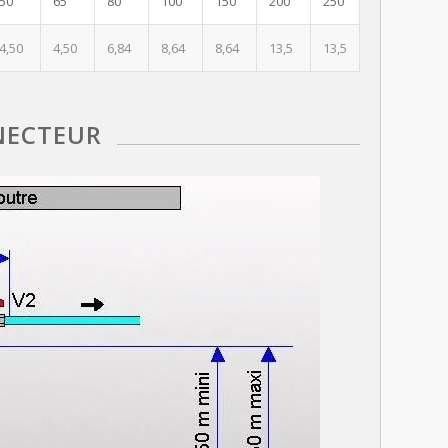
50
65
80
100
150
200
250
4,50
4,50
6,84
8,64
8,64
13,5
13,5
NECTEUR